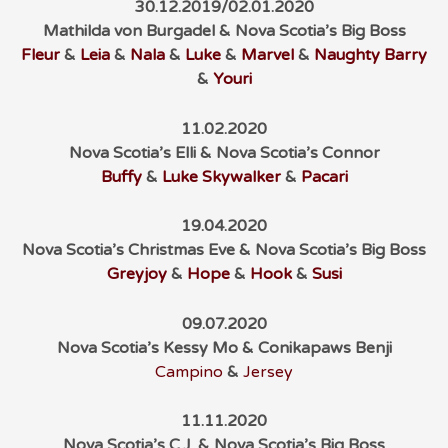
30.12.2019/02.01.2020
Mathilda von Burgadel & Nova Scotia’s Big Boss
Fleur
&
Leia
&
Nala
&
Luke
&
Marvel
&
Naughty Barry
&
Youri
11.02.2020
Nova Scotia’s Elli & Nova Scotia’s Connor
Buffy
&
Luke Skywalker
&
Pacari
19.04.2020
Nova Scotia’s Christmas Eve & Nova Scotia’s Big Boss
Greyjoy
&
Hope
&
Hook
&
Susi
09.07.2020
Nova Scotia’s Kessy Mo & Conikapaws Benji
Campino
&
Jersey
11.11.2020
Nova Scotia’s C.J. & Nova Scotia’s Big Boss