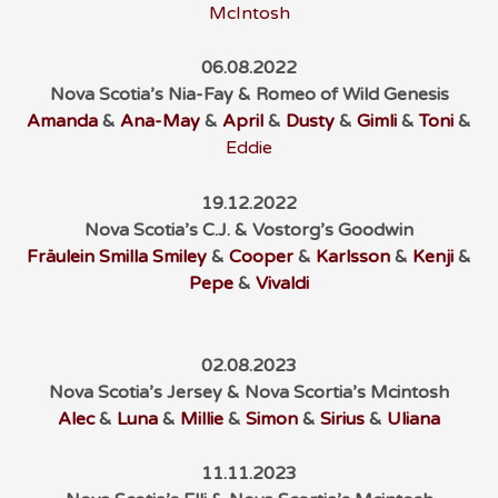
McIntosh
06.08.2022
Nova Scotia’s Nia-Fay & Romeo of Wild Genesis
Amanda
&
Ana-May
&
April
&
Dusty
&
Gimli
&
Toni
&
Eddie
19.12.2022
Nova Scotia’s C.J. & Vostorg’s Goodwin
Fräulein Smilla Smiley
&
Cooper
&
Karlsson
&
Kenji
&
Pepe
&
Vivaldi
02.08.2023
Nova Scotia’s Jersey & Nova Scortia’s Mcintosh
Alec
&
Luna
&
Millie
&
Simon
&
Sirius
&
Uliana
11.11.2023