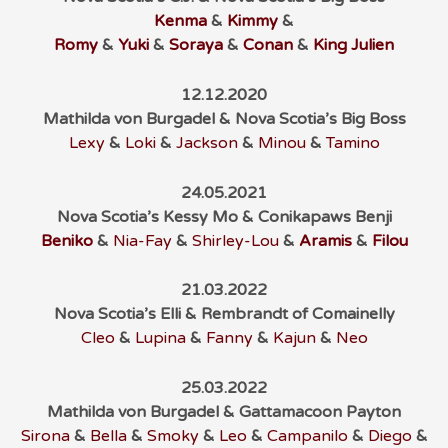
Kenma
&
Kimmy
&
Romy
&
Yuki
&
Soraya
&
Conan
&
King Julien
12.12.2020
Mathilda von Burgadel & Nova Scotia’s Big Boss
Lexy
&
Loki
&
Jackson
&
Minou
&
Tamino
24.05.2021
Nova Scotia’s Kessy Mo & Conikapaws Benji
Beniko
&
Nia-Fay
&
Shirley-Lou
&
Aramis
&
Filou
21.03.2022
Nova Scotia’s Elli & Rembrandt of Comainelly
Cleo
&
Lupina
&
Fanny
&
Kajun
&
Neo
25.03.2022
Mathilda von Burgadel & Gattamacoon Payton
Sirona
&
Bella
&
Smoky
&
Leo
&
Campanilo
&
Diego
&