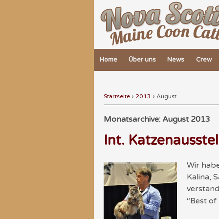
Home
Über uns
News
Crew
Startseite
›
2013
›
August
Monatsarchive:
August 2013
Int. Katzenausste
Wir habe
Kalina, 
verstand
“Best of